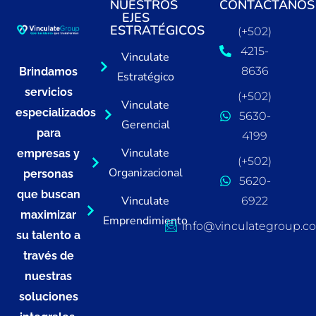
NUESTROS
CONTÁCTANOS
EJES
ESTRATÉGICOS
(+502)
4215-
Vinculate
8636
Brindamos
Estratégico
servicios
(+502)
Vinculate
especializados
5630-
Gerencial
para
4199
Vinculate
empresas y
(+502)
Organizacional
personas
5620-
que buscan
Vinculate
6922
maximizar
Emprendimiento
info@vinculategroup.c
su talento a
través de
nuestras
soluciones