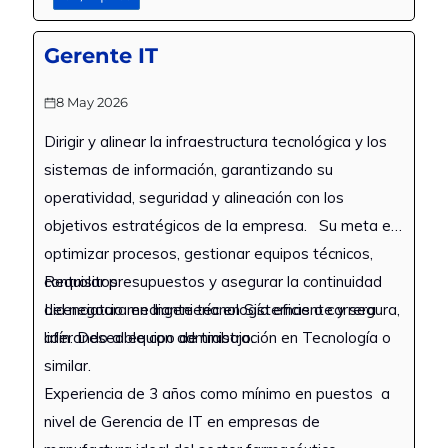
coordinación de operaciones en salones
de belleza, SPA, hotelería o servicios
Gerente IT
premium
Liderazgo comprobado en equipos
8 May 2026
multidisciplinarios (estilistas,
Dirigir y alinear la infraestructura tecnológica y los
manicuristas, esteticistas, recepción)
sistemas de información, garantizando su
Habilidad y experiencia comprobable en
control y manejo de agenda de reservas,
operatividad, seguridad y alineación con los
inventarios, manejo de CRM, reportes de
objetivos estratégicos de la empresa. Su meta es
ventas, cobros y cierres de caja
optimizar procesos, gestionar equipos técnicos,
Conocimientos en protocolos de higiene
controlar presupuestos y asegurar la continuidad
Requisitos:
y seguridad aplicados a servicios de
del negocio mediante tecnología eficiente y segura,
Licenciatura en Ingeniería en Sistemas o carrera
estética y bienestar, y conocimiento en
liderando al equipo de trabajo.
afín. Deseable con administración en Tecnología o
conocimiento de tendencias en belleza y
similar.
SPA
Experiencia de 3 años como mínimo en puestos a
Se requiere persona con excelente
nivel de Gerencia de IT en empresas de
presentación personal, y disponibilidad