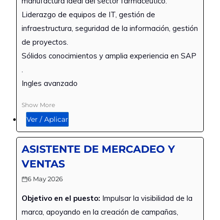
para laborar en zona 13, en horario de
manufactura ideal del sector farmacéutico.
lunes a sábado en horario de 06:00 a.m.
Liderazgo de equipos de IT, gestión de
a 07:00 p.m. descansando domingo y
infraestructura, seguridad de la información, gestión
un día entre semana
de proyectos.
Sólidos conocimientos y amplia experiencia en SAP
.
Ingles avanzado
Show More
Ver / Aplicar
ASISTENTE DE MERCADEO Y
VENTAS
6 May 2026
Objetivo en el puesto:
Impulsar la visibilidad de la
marca, apoyando en la creación de campañas,