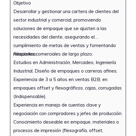
Objetivo
Se requiere alguien con excelente
Desarrollar y gestionar una cartera de clientes del
presentación personal, habilidad de
sector industrial y comercial, promoviendo
comunicación, dinamismo y
soluciones de empaque que se ajusten a las
proactividad
necesidades del cliente, asegurando el
Disponibilidad para laborar en zona 10,
en horario de lunes a viernes tiempo
cumplimiento de metas de ventas y fomentando
completo, y disponibilidad para cubrir
relaciones comerciales de largo plazo.
Requisitos:
eventos fines de semana
Estudios en Administración, Mercadeo, Ingeniería
Industrial, Diseño de empaques o carreras afines.
Experiencia de 3 a 5 años en ventas B2B, en
empaques offset y flexográficos, cajas, corrugadas
(Indispensable).
Experiencia en manejo de cuentas clave y
negociación con compradores y jefes de producción.
Conocimiento deseable en empaque, materiales o
procesos de impresión (flexografía, offset,