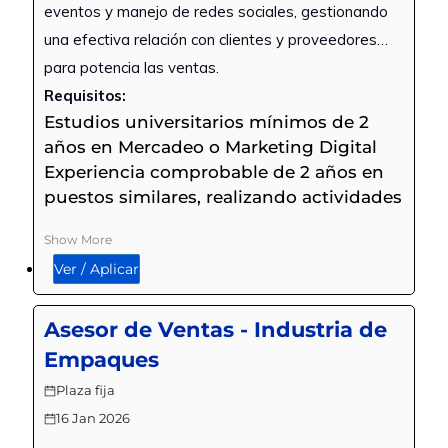
eventos y manejo de redes sociales, gestionando
una efectiva relación con clientes y proveedores
para potencia las ventas.
Requisitos:
Estudios universitarios mínimos de 2
años en Mercadeo o Marketing Digital
Experiencia comprobable de 2 años en
puestos similares, realizando actividades
de marketing, publicidad o mercadeo en
Show More
general
Ver / Aplicar
Habilidad en el manejo paquetes de
office, principalmente Excel, e
idealmente experiencia en el manejo de
Asesor de Ventas - Industria de
Canva u otros programas de diseño
Empaques
Habilidades y experiencia negociando
Plaza fija
con proveedores y clientes, así como
16 Jan 2026
también organizando eventos de
promoción y marketing