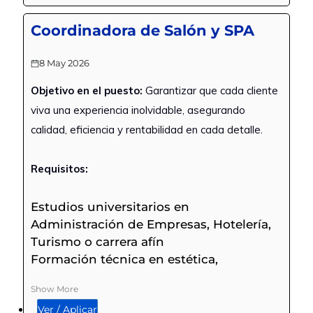
Coordinadora de Salón y SPA
8 May 2026
Objetivo en el puesto:
Garantizar que cada cliente
viva una experiencia inolvidable, asegurando
calidad, eficiencia y rentabilidad en cada detalle.
Requisitos:
Estudios universitarios en
Administración de Empresas, Hotelería,
Turismo o carrera afín
Formación técnica en estética,
cosmetología o gestión de SPA
Show More
(Deseable)
Ver / Aplicar
Experiencia mínima de 3 años en